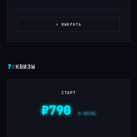
> ВЫБРАТЬ
❓
#
КВИЗЫ
СТАРТ
₽790
в месяц