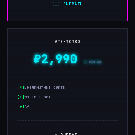
[_] ВЫБРАТЬ
АГЕНТСТВО
₽2,990
в месяц
Безлимитные сайты
White-label
API
> ВЫБРАТЬ