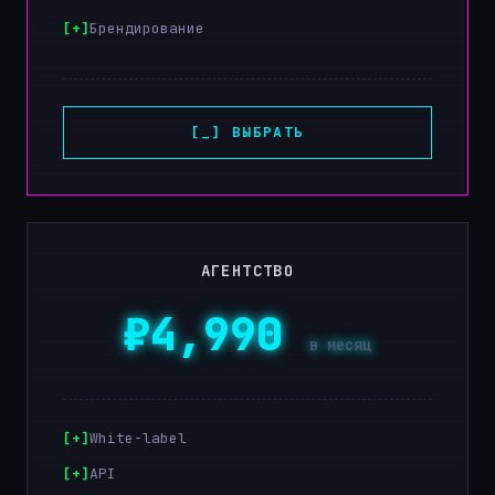
Брендирование
[_] ВЫБРАТЬ
АГЕНТСТВО
₽4,990
в месяц
White-label
API